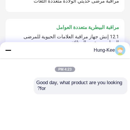
مراقبة مرضى حديثي الولادة متعددة اللغات
مراقبة البيطرية متعددة العوامل
12.1 إنش جهاز مراقبة العلامات الحيوية للمرضى
البيطريين متعدد الوظائف
Hung-Kee
أوكسيمتر نبضات أصابع OLED
4:23 PM
جهاز قياس النبضات المتنقل من أجهزة OLED الطبية
Good day, what product are you looking 
للعيادة المنزلية، جهاز مراقبة الأكسجين في الدم
for?
مراقبة المرضى في التخدير
جهاز مراقبة القلب للمرضى حديثي الولادة