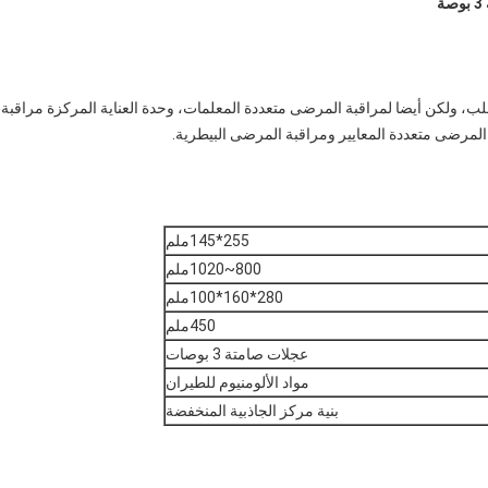
لب، ولكن أيضا لمراقبة المرضى متعددة المعلمات، وحدة العناية المركزة مراقبة
المرضى متعددة المعايير ومراقبة المرضى البيطرية.
255*145ملم
800~1020ملم
280*160*100ملم
450ملم
عجلات صامتة 3 بوصات
مواد الألومنيوم للطيران
بنية مركز الجاذبية المنخفضة