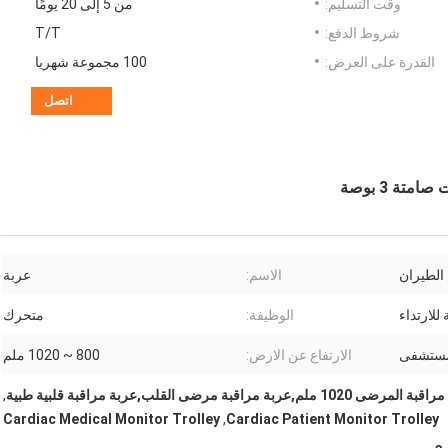
وقت التسليم:
من 5 إلى 20 يومًا
شروط الدفع:
T/T
القدرة على العرض:
100 مجموعة شهريا
اتصل
 الطيران
الاسم:
عربة
 للارتداء
الوظيفة:
متحرك
مستشفى
الارتفاع عن الارض:
800 ~ 1020 ملم
ى 1020 ملم,عربة مراقبة مرضى القلب,عربة مراقبة قلبية طبية
,
Cardiac Medical Monitor Trolley
,
Cardiac Patient Monitor Trolley