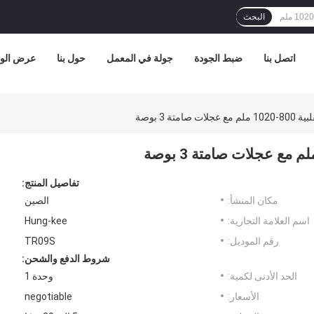
البحث
اتصل بنا
ضبط الجودة
جولة في المعمل
حول بنا
عرض الوا
تة 3 بوصة
تفاصيل المنتج:
مكان المنشأ:
الصين
اسم العلامة التجارية:
Hung-kee
رقم الموديل:
TR09S
شروط الدفع والشحن:
الحد الأدنى لكمية:
وحدة 1
الأسعار:
negotiable