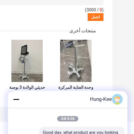
/ 3000)
0
(
منتجات أخرى
وحدة العناية المركزة
حديثي الولادة 3 بوصة
الطيران الألومنيوم
عجلات صامتة مراقبة
Hung-Kee
المواد المريض
طبية عربة الطيران
مراقبة عربة مع 3
المواد الألومنيوم
بوصة عجلات صامتة
8:06 AM
Good day, what product are you looking 