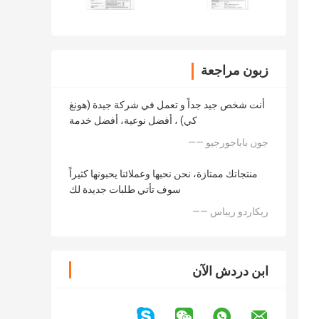
زبون مراجعة
أنت شخص جيد جداً و تعمل في شركة جيدة (هونغ
كي) ، أفضل نوعية، أفضل خدمة
—— جون باباجورجيو
منتجاتك ممتازة، نحن نحبها وعملائنا يحبونها كثيراً
سوف تأتي طلبات جديدة لك
—— ريكاردو ريباس
ابن دردش الآن