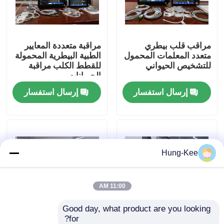
عرض الواقع الافتراضي
مراقب قلب بيطري
مراقبة متعددة المعايير
متعدد المعلمات المحمول
الطبية البيطرية المحمولة
حول بنا
للتشخيص الحيواني
للقطط الكلب مراقبة
الحيوانات
إرسال استفسار
إرسال استفسار
جولة في المعمل
ضبط الجودة
Hung-Kee
اتصل بنا
أخبار
11:00 AM
Good day, what product are you looking 
جميع القضايا
for?
مراقبة جراحية بيترينية
مراقبة متعددة المعايير