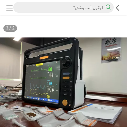
3
/
2