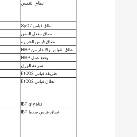
نطاق التنفس
نطاق قياس SpO2
نطاق معدل النبض
نطاق قياس الحرارة
نطاق القياس والإنذار من NIBP
وضع عمل NIBP
سرعة الورق
طريقة قياس EtCO2
نطاق قياس EtCO2
قناة IBP qty
نطاق قياس ضغط IBP