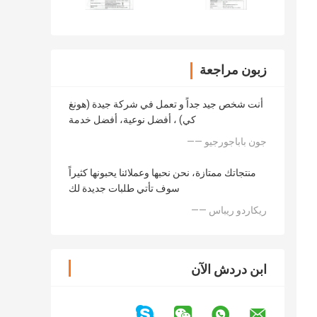
زبون مراجعة
أنت شخص جيد جداً و تعمل في شركة جيدة (هونغ
كي) ، أفضل نوعية، أفضل خدمة
—— جون باباجورجيو
منتجاتك ممتازة، نحن نحبها وعملائنا يحبونها كثيراً
سوف تأتي طلبات جديدة لك
—— ريكاردو ريباس
ابن دردش الآن