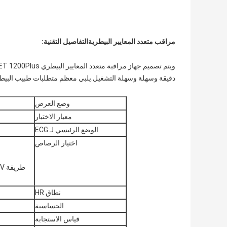
مراقب متعدد المعايير البيطرية
التفاصيل التقنية:
دقيقة وسهلة وسهلة التشغيل.يلبي معظم متطلبات طبيب البيط
وضع العرض
معيار الاختبار
الوضع الرئيسي لـ ECG
اختيار الرصاص
طريقة RA،LA،LL،RL،V ذات 5 قنوات:I،II،III،aVR،aVL،aVF،V
نطاق HR
الحساسية
قياس الاستجابة