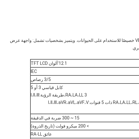
ويتم تصميم جهاز مراقبة متعدد المعايير البيطري VET 1200Plus خصيصًا للاستخدام على الحيوانات. ويتميز بشخصيات تشمل: واجهة عرض
ري.
12.1'ألوان TFT LCD
IEC
3/5 رصاص
كابل قياسي 3 أو 5
3 RA،LA،LL،طريقة الرؤية:I،II،III
15 ~ 300 ضربة في الدقيقة
> 200 ميكرو فولت (تاريخ الذروة)
عائق RA-LL