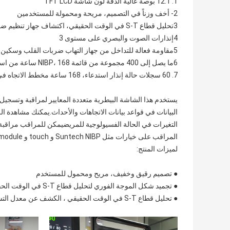
1. 12.1 بوصة عالية الدقة لون شاشة TFT LCD
2- أخف وزناً في التصميم، مريحة ومحمولة للمستخدمين
3تحليل قطاع S-T في الوقت الحقيقي، اكتشاف جهاز تنظيم ضربات القلب
4إنذارات الصوت والبصري على مستوى 3
5مقاومة فعالة للتداخل من جهاز التهاب ضربات القلب وسكين HF
6ما يصل إلى 400 مجموعة من قائمة NIBP، 168 ساعة من استدعاء شكل الموجات ECG؛
7. 60 سجلات حالة إنذار استدعاء، 168 ساعة مخطط الاتجاه في التخزين
يستخدم هذا الشاشة البيطرية متعددة المعايير لمراقبة وتسجيل و
البيانات في قواعد بيانات الاتجاهات والأحداث.يمكنك مشاهدة ال
لميزات المنتج:
● تصميم رقيق وخفيف، مريح ومحمول للمستخدم
● تجميد شكل الموجة الفوري لتحليل قطاع S-T في الوقت الحقيقي، الكشف عن معدل التسارع.
● تحليل قطاع S-T في الوقت الحقيقي ، الكشف عن معدل التسارع