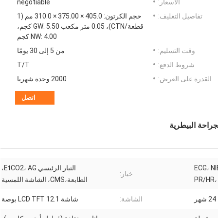
الأسعار:
negotiable
تفاصيل التغليف:
حجم الكرتون: 405.0 × 375.00 × 310.0 مم (1
قطعة/CTN)، 0.05 متر مكعب GW: 5.50 كجم،
NW: 4.00 كجم
وقت التسليم:
من 5 إلى 30 يومًا
شروط الدفع:
T/T
القدرة على العرض:
2000 وحدة شهريا
اتصل
ECG، N
التيار الرئيسي EtCO2، AG،
خيار:
PR/HR،
الطابعة،CMS، الشاشة اللمسية
24 شهر
الشاشة:
شاشة LCD TFT 12.1 بوصة