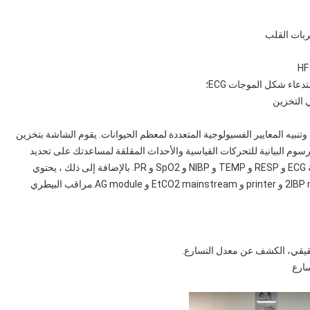
تنبيه المعايير الفسيولوجية المتعددة لمعظم الحيوانات. يقوم الشاشة بتخزين
رسوم البيانية للتحركات القياسية والأحداث المقلقة لمساعدتك على تحديد
التغيرات في الحالة الفسيولوجية للمريضيمكن للمراقب مراقبة ECG و RESP و TEMP و NIBP و SpO2 و PR. بالإضافة إلى ذلك ، يحتوي
المراقب على خيارات مثل Suntech NIBP و touch و 2IBP module و printer و EtCO2 mainstream و AG module.مراقب البيطري