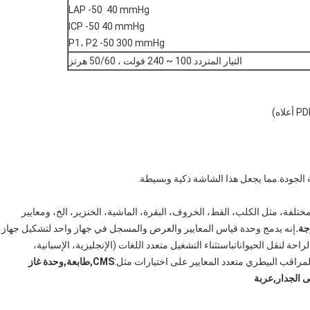
LAP -50 ️ 40 mmHg
ICP -50 40 mmHg
P1، P2 -50 300 mmHg
التيار المتردد 100 ~ 240 فولت ، 50/60 هرتز
 الجودة.مما يجعل هذا الشاشة ذكية وبسيطة.
مختلفة، مثل الكلب، القط، الخروف، البقرة، الماشية، الخنزير، الخ، ومعايير
إنه يدمج وحدة قياس المعايير والعرض والمسجل في جهاز واحد لتشكيل جهاز
حة لنقل الحيواناتباستثناء التشغيل متعدد اللغات (الإنجليزية، الإسبانية،
 المراقب البيطري متعدد المعايير على اختيارات مثل:
CMS
,
طابعة
,
وحدة غاز
 الجدار
,
عربة