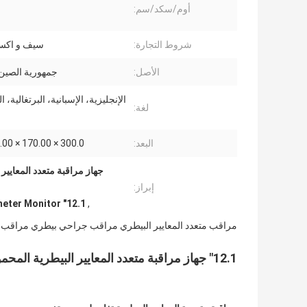
أوم/سكد/سم:
شروط التجارة:
سيف و اك
الأصل:
جمهورية الصين 
الإنجليزية، الإسبانية، البرتغالية، 
لغة:
البعد:
300.0 × 170.00 × 305.00 ملم
إبراز:
12.1" Veterinary Multiparameter Monitor
,
مراقب متعدد المعايير البيطري مراقب جراحي بيطري مراقب 
12.1" جهاز مراقبة متعدد المعايير البيطرية المحمول أو جهاز مراقبة الحيوانات في العيادة VET 1200Plus