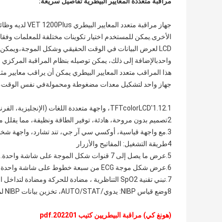
مراقبة متعددة المعايير البيطرية تفاصيل سريعة:
جهاز مراقبة متع
واحدبالإضافة إلى ذلك، يمكن توصيله بنظام المراقبة المركزي 
جهاز واحد لتشكيل معدات مضغوطة ومحمولةفي نفس الوقت، تتيح 
1.12.1'TFTcolorLCD، واجهة متعددة اللغات (الإنجليزية، الفرنسية، الروسية، البرتغالية، التركية، الإسبانية، البولندية)
2تصميم بدون مروحة، هادئة، توفير الطاقة ونظيفة، مما يقلل من احتمال العدوى المتقاطعة.
3.مع واجهة قياسية، أوكسي سي آر جي، تند تشارد، واجهة شخصية كبيرة..
4طريقة التشغيل: المفاتيح والأزرار
5.عرض ما يصل إلى 7 قنوات شكل الموجة على شاشة واحدة.
6.عرض شكل موجة ECG من سبعة خطوط على شاشة واحدة، مع وظيفة خطوة ECG.
7.تبني تقنية SpO2 التناظرية ، مضادة للحركة ومضادة لتداخل الضوء المحيطي ، ويمكن إجراء القياس في ظل ظروف الامتلاء الضعيفة.
8وضع قياس NIBP: يدوي/AUTO/STAT، تخزين بيانات NIBP لمجموعة 400.
(هونغ كي) مراقبة البيطريين كتيب 202201.pdf