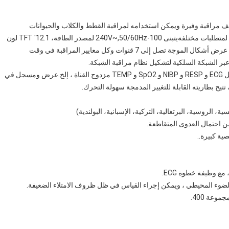
دد المعايير البيطري VET 1200Plus لديه وظائف مراقبة وفيرة ويمكن استخدامه لمراقبة القطط والكلاب والحيوانات
الأخرى.يمكن للمستخدم اختيار تكوينات مختلفة للمعلمات وفقا لمتطلبات مختلفةيتبنى 100-240V~,50/60Hz لمصدر الطاقة، 12.1' TFT لون
LCD لعرض البيانات في الوقت الحقيقي وشكل الموجة،ويمكن عرض أشكال الموجة تصل إلى 7 قنوات وكل معايير المراقبة في وقت
عبر الشبكة السلكية لتشكيل نظام مراقبة الشبكة.
هذا المراقب متعدد المعايير البيطري يمكن أن يراقب معايير مثل ECG و RESP و NIBP و SpO2 و TEMP مزدوج القناة ، إلخ.عرض ومسجل في
بطاريته القابلة للتغيير المدمجة سهولة التحرك.