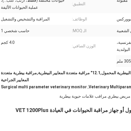
مقبولة
حيوانات مختلفة (قطط، أرنب، كلب...)،
التطبيق:
عملية الحيوانات الأليفة
سووركس
الوظائف:
المراقبة والتشخيص والتشغيل
الشعبية
الـ MOQ:
حاسب شخصي 1
الفرنسية،
4.0 كجم
الوزن الصافي:
البولندية
جهاز مراقبة متعدد المعايير البيطرية المحمول,12.1" مراقبة متعددة المعايير البيطرية,مراقبة بيطرية متعددة
المعايير الجراحية
Surgical multi parameter veterinary monitor
,
مريض بيطري مراقب علامات حيوية بيطرية