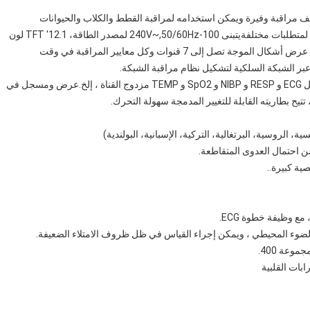
دد المعايير البيطري VET 1200Plus لديه وظائف مراقبة وفيرة ويمكن استخدامه لمراقبة القطط والكلاب والحيوانات
الأخرى.يمكن للمستخدم اختيار تكوينات مختلفة للمعلمات وفقا لمتطلبات مختلفةيتبنى 100-240V~,50/60Hz لمصدر الطاقة، 12.1' TFT لون
LCD لعرض البيانات في الوقت الحقيقي وشكل الموجة،ويمكن عرض أشكال الموجة تصل إلى 7 قنوات وكل معايير المراقبة في وقت
عبر الشبكة السلكية لتشكيل نظام مراقبة الشبكة.
هذا المراقب متعدد المعايير البيطري يمكن أن يراقب معايير مثل ECG و RESP و NIBP و SpO2 و TEMP مزدوج القناة ، إلخ.عرض ومسجل في
بطاريته القابلة للتغيير المدمجة سهولة التحرك.