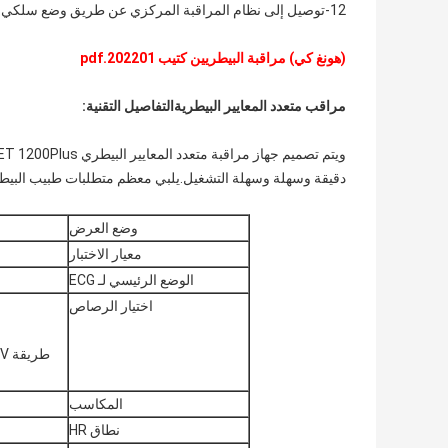
12-توصيل إلى نظام المراقبة المركزي عن طريق وضع سلكي.
(هونغ كي) مراقبة البيطريين كتيب 202201.pdf
مراقب متعدد المعايير البيطرية
التفاصيل التقنية:
دقيقة وسهلة وسهلة التشغيل.يلبي معظم متطلبات طبيب البيط
وضع العرض
معيار الاختبار
الوضع الرئيسي لـ ECG
اختيار الرصاص
طريقة RA،LA،LL،RL،V ذات 5 قنوات:I،II،III،aVR،aVL،aVF،V
المكاسب
نطاق HR