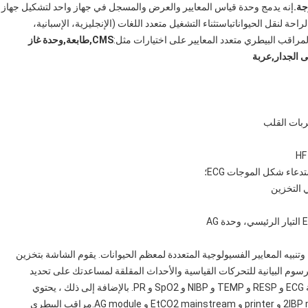
إنه يدمج وحدة قياس المعايير والعرض والمسجل في جهاز واحد لتشكيل جهاز
حة لنقل الحيواناتباستثناء التشغيل متعدد اللغات (الإنجليزية، الإسبانية،
 المراقب البيطري متعدد المعايير على اختيارات مثل:
CMS
,
طابعة
,
وحدة غاز
 الجدار
,
عربة
تنبيه المعايير الفسيولوجية المتعددة لمعظم الحيوانات. يقوم الشاشة بتخزين
رسوم البيانية للتحركات القياسية والأحداث المقلقة لمساعدتك على تحديد
التغيرات في الحالة الفسيولوجية للمريضيمكن للمراقب مراقبة ECG و RESP و TEMP و NIBP و SpO2 و PR. بالإضافة إلى ذلك ، يحتوي
المراقب على خيارات مثل Suntech NIBP و touch و 2IBP module و printer و EtCO2 mainstream و AG module.مراقب البيطري