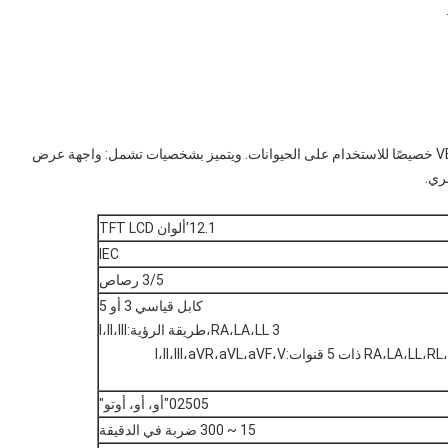
ويتم تصميم جهاز مراقبة متعدد المعايير البيطري VET 1200Plus خصيصًا للاستخدام على الحيوانات. ويتميز بشخصيات تشمل: واجهة عرض
ري.
12.1'ألوان TFT LCD
IEC
3/5 رصاص
كابل قياسي 3 أو 5
3 RA،LA،LL،طريقة الرؤية:I،II،III
02505"أو، أو، أوتو"
15 ~ 300 ضربة في الدقيقة