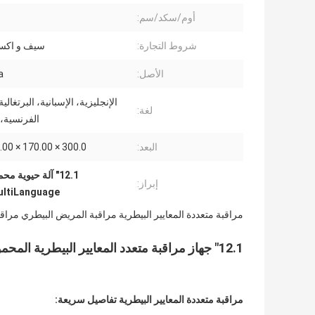
أوم/سكد/سم:
شروط التجارة:
سيف و اك
الأصل:
a
الإنجليزية، الإسبانية، البرتغالي
لغة:
الفرنسية، ا
البعد:
300.0 × 170.00 × 305.00 ملم
12.1" آلة حيوية محمولة,آلة إشارة حيوية محمولة متعددة اللغات,مراقبة المرضى البيطرية المحمولة
إبراز:
MultiLanguage
مراقبة متعددة المعايير البيطرية مراقبة المريض البيطري مراقب
12.1" جهاز مراقبة متعدد المعايير البيطرية المحمول أو جهاز مراقبة الحيوانات في العيادة VET 1200Plus
مراقبة متعددة المعايير البيطرية تفاصيل سريعة: