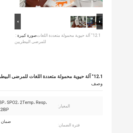
12.1" آلة حيوية محمولة متعددة اللغات
صورة كبيرة :
للمرضى البيطريين
12.1" آلة حيوية محمولة متعددة اللغات للمرضى البيطريين
وصف
IBP، SPO2، 2Temp، Resp،
المعيار:
 2IBP
ضمان 24 شهراً
فترة الضمان: