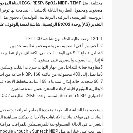
مختلفة، مثل
ECG، RESP، SpO2، NIBP، TEMP القناة المزدوجة.
مضغوط ومحمول.البطارية القابلة للاستبدال المدمجة لها توفر الرا
الروسية، الفرنسية، التركية، البرتغالية، البولندية) ، يحتوي هذا
التخدير (AG)
,
وحدة EtCO2 الرئيسية، شاشة لمسة
,
الوقوف على
1. 12.1 بوصة عالية الدقة لون شاشة TFT LCD
2- أخف وزناً في التصميم، مريحة ومحمولة للمستخدمين
3تحليل قطاع S-T في الوقت الحقيقي، اكتشاف جهاز تنظيم ضربات القلب
4إنذارات الصوت والبصري على مستوى 3
5مقاومة فعالة للتداخل من جهاز التهاب ضربات القلب وسكين HF
6ما يصل إلى 400 مجموعة من قائمة NIBP، 168 ساعة من استدعاء شكل الموجات ECG؛
7. 60 سجلات حالة إنذار استدعاء، 168 ساعة مخطط الاتجاه في التخزين
8بطارية الليثيوم قابلة لإعادة الشحن تعمل لمدة ساعتين
9اختياري: Suntech NIBP، لمسة، وحدة 2IBP، الطابعة، EtCO2 التيار الرئيسي، وحدة AG
يستخدم هذا الشاشة البيطرية متعددة المعايير لمراقبة وتسجيل و
البيانات في قواعد بيانات الاتجاهات والأحداث.يمكنك مشاهدة ال