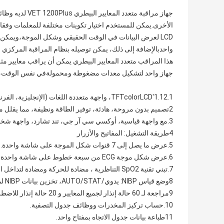
جهاز مراقبة متع
واحدبالإضافة إلى ذلك، يمكن توصيله بنظام المراقبة المركزي 
جهاز واحد لتشكيل معدات مضغوطة ومحمولةفي نفس الوقت، تتيح 
1.12.1'TFTcolorLCD، واجهة متعددة اللغات (الإنجليزية، الفرنسية، الروسية، البرتغالية، التركية، الإسبانية، البولندية)
2تصميم بدون مروحة، هادئة، توفير الطاقة ونظيفة، مما يقلل من احتمال العدوى المتقاطعة.
3.مع واجهة قياسية، أوكسي سي آر جي، تند تشارد، واجهة شخصية كبيرة..
4طريقة التشغيل: المفاتيح والأزرار
5.عرض ما يصل إلى 7 قنوات شكل الموجة على شاشة واحدة.
6.عرض شكل موجة ECG من سبعة خطوط على شاشة واحدة، مع وظيفة خطوة ECG.
7.تبني تقنية SpO2 التناظرية ، مضادة للحركة ومضادة لتداخل الضوء المحيطي ، ويمكن إجراء القياس في ظل ظروف الامتلاء الضعيفة.
8وضع قياس NIBP: يدوي/AUTO/STAT، تخزين بيانات NIBP لمجموعة 400.
9مراجعة لـ 60 حالة إنذار لجميع المعايير و 20 حالة إنذار للاضطرابات القلبية
10.حساب تركيز المخدرات ووظائف جدول التصفية.
11طباعة بيانات جدول الاتجاه بمفتاح واحد.