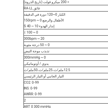
> 200 ميكرو فولت (تاريخ الذروة)
عائق RA-LL
الكبار 0~120 دورة في الدقيقة
الأطفال والرضع 0 ~ 150rpm
إنذار الهدوء 10 ~ 40 S
0 ~ 100 ٪
20 ~ 300bpm
0 ~ 50 درجة مئوية
تذبذب موجة النبض
0 ~ 300mmHg
يدوي / أوتوماتيكي
12.5ملم/ث،25ملم/ث،50ملم/ث
التيار الجانبي أو التيار الرئيسي
CO2: 0-99
INS: 0-99
AWRR: 0-99
2
ART 0 300 mmHg