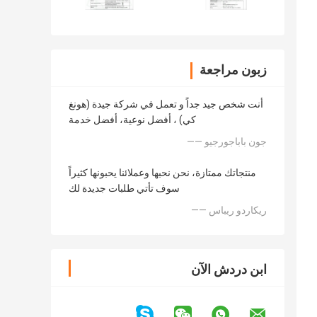
زبون مراجعة
أنت شخص جيد جداً و تعمل في شركة جيدة (هونغ
كي) ، أفضل نوعية، أفضل خدمة
—— جون باباجورجيو
منتجاتك ممتازة، نحن نحبها وعملائنا يحبونها كثيراً
سوف تأتي طلبات جديدة لك
—— ريكاردو ريباس
ابن دردش الآن