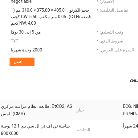
الأسعار:
negotiable
تفاصيل التغليف:
حجم الكرتون: 405.0 × 375.00 × 310.0 مم (1
قطعة/CTN)، 0.05 متر مكعب GW: 5.50 كجم،
NW: 4.00 كجم
وقت التسليم:
من 5 إلى 30 يومًا
شروط الدفع:
T/T
القدرة على العرض:
2000 وحدة شهريا
اتصل
ECG، N
EtCO2، AG، طابعة، نظام مراقبة مركزي
خيار:
PR/HR،
(CMS)، لمس
شاشة تي اف تي ال سي دي 12.1 بوصة
الشاشة:
800X600