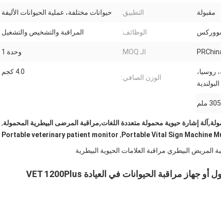
مقبولة
التطبيق:
حيوانات مختلفة، عملية الحيوانات الأليفة
سووركس
الوظائف:
المراقبة والتشخيص والتشغيل
PRChin
الـ MOQ:
وحدة 1
ة، روسيا،
4.0 كجم
الوزن الصافي:
لبولندية
,
Portable veterinary patient monitor
,
Portable Vital Sign Machine 
ة المريض البيطري مراقبة العلامات الحيوية البيطرية