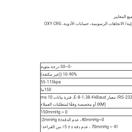
-5~50 درجة مئوية
10-90% ((غير مكثفة)
55-115kpa
150ما
RS-232/ معيار E-8-1،38.4 kBaud، فترة بيانات 10 ms
(KM) أو مخصصة وفقًا لمتطلبات العملاء
0 ~ 150mmHg
0~40mmHg، عدم الدقة≤± 2mmHg؛
41 ~ 70mmHg ، عدم دقة ≤ ± 5٪ من القراءة ؛