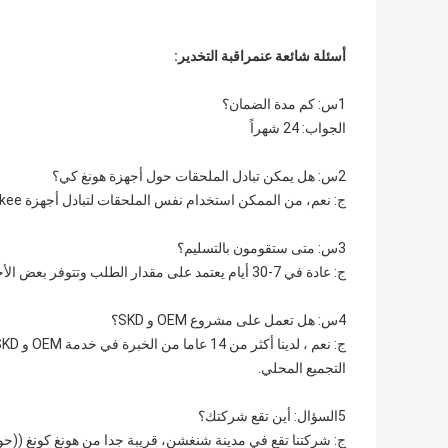
أسئلة شائعة عن
مراقبة التخدير
:
1س: كم مدة الضمان؟
الجواب: 24 شهراً
2س: هل يمكن تبادل الملحقات حول أجهزة هونغ كي؟
ج: نعم، من الممكن استخدام نفس الملحقات لتبادل أجهزة Hung-kee بين نفس السلسلة.
3س: متى ستقومون بالتسليم؟
ج: عادة في 7-30 أيام يعتمد على مقدار الطلب وتتوفر بعض الأجزاء المحددة.
4س: هل تعمل على مشروع OEM و SKD؟
التجميع المحلي.
5السؤال: أين تقع شركتك؟
ج: شركتنا تقع في مدينة شنغشن، قريبة جدا من هونغ كونغ ((