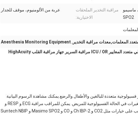
2ch-IBP، CO، Suntech ، ماسيمو
مراقبة التخدير الملحقات
عربة من الألومنيوم، موقف للجدار
SPO2
الاختيارية:
لمعلمات
عدد المعلمات,معدات مراقبة التخدير
,
Anesthesia Monitoring Equipment
جهاز مراقبة التخدير 15 " جهاز مراقبة المرضى ذو الوضوح العالي متعدد المعايير ICU / OR مراقبة السرير جهاز مراقبة القلب HighAcuity
 فسيولوجية متعددة للبالغين والأطفال والرضع.يمكنك مشاهدة الرسوم البيانية
للتحركات القياسية والأحداث المقلقة لمساعدتك على تحديد التغيرات في الحالة الفسيولوجية للمريض. يمكن للمراقب مراقبة ECG و RESP و
TEMP و NIBP و SpO2 و PR. بالإضافة إلى ذلك ، يحتوي المراقب على خيارات مثل CO2 و 2-Ch IBP و CO و Masimo SPO2 و Suntech NBIP