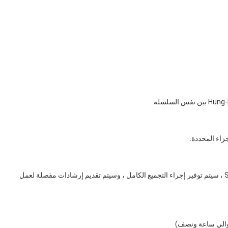
ج: نعم ، لدينا أكثر من 14 عاما من الخبرة في خدمة OEM و SKD ، سيتم توفير إجراء التجميع الكامل ، وسيتم تقديم إرشادات مفصلة لعمل
حوالي ساعة ونصف)