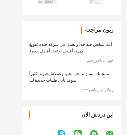
زبون مراجعة
أنت شخص جيد جداً و تعمل في شركة جيدة (هونغ
كي) ، أفضل نوعية، أفضل خدمة
—— جون باباجورجيو
منتجاتك ممتازة، نحن نحبها وعملائنا يحبونها كثيراً
سوف تأتي طلبات جديدة لك
—— ريكاردو ريباس
ابن دردش الآن