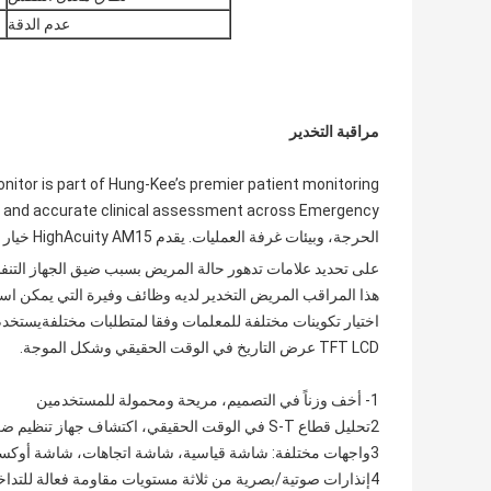
عدم الدقة
مراقبة التخدير
itor is part of Hung-Kee’s premier patient monitoring
الحرجة، وبيئات غرفة العمليات. يقدم HighAcuity AM15 خيار بنية وحدة plug-and-play لوظائف مراقبة أكثر تقدما مثل EtCO
على تحديد علامات تدهور حالة المريض بسبب ضيق الجهاز التن
هذا المراقب المريض التخدير لديه وظائف وفيرة التي يمكن است
TFT LCD عرض التاريخ في الوقت الحقيقي وشكل الموجة.
1- أخف وزناً في التصميم، مريحة ومحمولة للمستخدمين
2تحليل قطاع S-T في الوقت الحقيقي، اكتشاف جهاز تنظيم ضربات القلب
3واجهات مختلفة: شاشة قياسية، شاشة اتجاهات، شاشة أوكسي CRG، شاشة الأمامية الكبيرة
4إنذارات صوتية/بصرية من ثلاثة مستويات مقاومة فعالة للتداخل من جهاز التهاب القلب وسكين HF