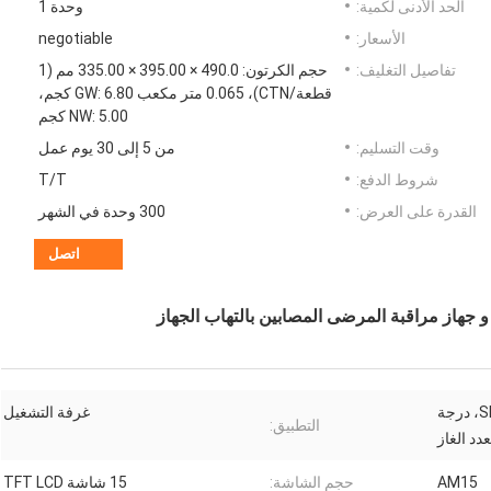
الحد الأدنى لكمية:
وحدة 1
الأسعار:
negotiable
تفاصيل التغليف:
حجم الكرتون: 490.0 × 395.00 × 335.00 مم (1
قطعة/CTN)، 0.065 متر مكعب GW: 6.80 كجم،
NW: 5.00 كجم
وقت التسليم:
من 5 إلى 30 يوم عمل
شروط الدفع:
T/T
القدرة على العرض:
300 وحدة في الشهر
اتصل
و جهاز مراقبة المرضى المصابين بالتهاب الجهاز
تخطيط القلب، SPO2، NIBP، درجة
غرفة التشغيل
التطبيق:
دد الغاز
AM15
حجم الشاشة:
15 شاشة TFT LCD