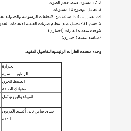
2. 32 مستوى ضبط حجم الصوت
3. تعديل الوضوح 10 مستويات
4ما يصل إلى 168 ساعة من الاتجاهات الرسومية والجدولية لجميع المعايير
5. قسم ST/ تحليل عدم انتظام ضربات القلب، الاتجاهات الجدولية/ الاتجاهات الرسومية، حسابات الأدوية، OXY CRG
6وحدة متعددة الغازات (اختياري)
7شاشة لمسة (اختياري)
وحدة متعددة الغازات الرئيسية
التفاصيل التقنية:
الحرارة
الرطوبة النسبية
الضغط الجوي
استهلاك الطاقة
الميناء والبروتوكول
نطاق قياس ثاني أكسيد الكربون
الدقة