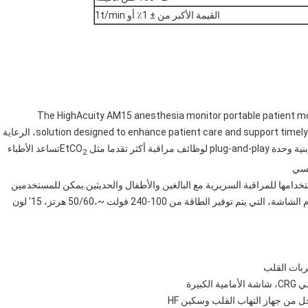
القيمة الأكبر من ± 1٪ أو 1t/min
The HighAcuity AM15 anesthesia monitor portable patient mon
solution designed to enhance patient care and support timely and accurate clinical assessment across Emergency، الرعاية
تساعد الأطباء
2
فسي
خدامها للمراقبة السريرية مع البالغين والأطفال والحديثين.يمكن للمستخدمين
اختيار تكوينات مختلفة للمعلمات وفقا لمتطلبات مختلفةيستخدم الشاشة، التي يتم توفير الطاقة من 100-240 فولت ~،50/60 هرتز، 15' لون