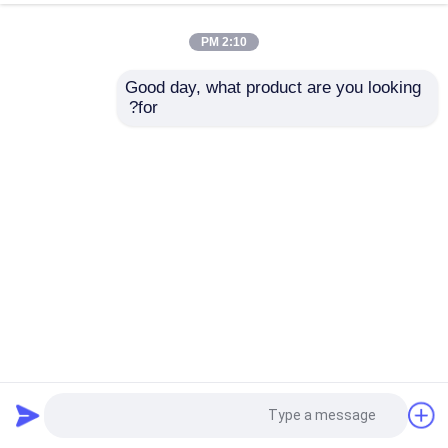
2:10 PM
عرض الواقع الافتراضي
Good day, what product are you looking 
for?
مراقبة المريض المحمولة
خفيفة وقوية مفيدة نبض
حول بنا
القابلة للارتداء
أكسيمتري سرير ريل
مشبك المواد الألومنيوم
جولة في المعمل
إرسال استفسار
إرسال استفسار
ضبط الجودة
منزل
حول نا
اتصل بنا
Desktop Site
اتصل بنا
خريطة الموقع
Privacy Policy
أخبار
جودة
مراقبة المريض المحمولة
مصنع الصين.Copyright
© 2026 Hung-Kee (China) Electronic Technology
جميع القضايا
Co.,Ltd. All Rights Reserved.