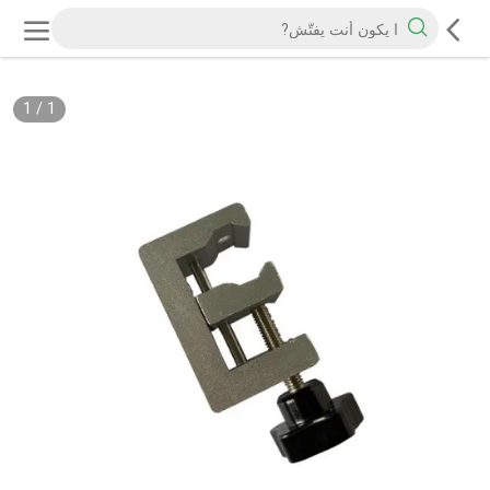
1
/
1