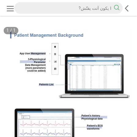
1
/
1