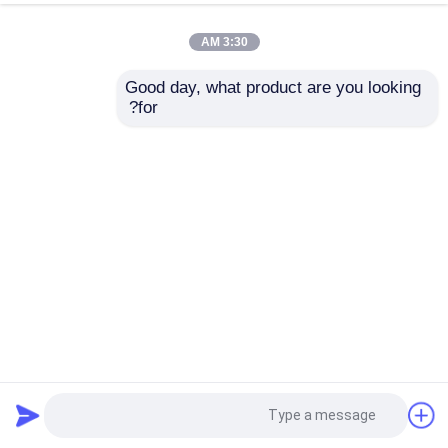
3:30 AM
عرض الواقع الافتراضي
Good day, what product are you looking 
for?
نوع الإنترنت الطب عن
حول بنا
بعد الصحة عن بعد ،
الرعاية الطبية المريض
الأول الصحة عن بعد
جولة في المعمل
إرسال استفسار
ضبط الجودة
منزل
حول نا
اتصل بنا
Desktop Site
اتصل بنا
خريطة الموقع
Privacy Policy
أخبار
جودة
مراقبة المريض المحمولة
مصنع الصين.Copyright
© 2026 Hung-Kee (China) Electronic Technology
جميع القضايا
Co.,Ltd. All Rights Reserved.