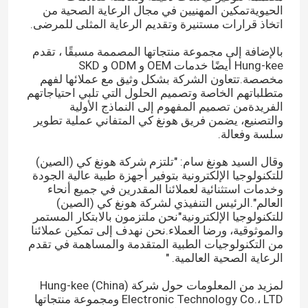
الحيويةتمكين المهنيين في مجال الرعاية الصحية من
اتخاذ قرارات مستنيرة وتقديم الرعاية المثلى للمرضى.
بالإضافة إلى مجموعة منتجاتها المصممة مسبقًا ، تقدم
Hung-kee أيضًا خدمات OEM و ODM و SKD
مخصصة.تتعاون الشركة بشكل وثيق مع عملائها لفهم
متطلباتهم الخاصة وتصميم الحلول التي تلبي احتياجاتهم
الفريدةمن تصميم المفهوم إلى النماذج الأولية
والتصنيع، يضمن فريق هونغ كي المتفاني عملية تطوير
سلسة وفعالة.
وقال السيد هونغ سام: "تلتزم شركة هونغ كي (الصين)
للتكنولوجيا الإلكترونية بتوفير أجهزة طبية عالية الجودة
وخدمات استثنائية لعملائنا المقدرين في جميع أنحاء
العالم".الرئيس التنفيذي لشركة هونغ كي (الصين)
للتكنولوجيا الإلكترونية"نحن ملتزمون بالابتكار المستمر
والموثوقية، ورضا العملاء.نحن نهدف إلى تمكين عملائنا
من التكنولوجيات الطبية المتقدمة والمساهمة في تقدم
الرعاية الصحية العالمية. "
لمزيد من المعلومات حول شركة Hung-kee (China)
Electronic Technology Co.، LTD ومجموعة منتجاتها