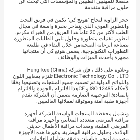
مفضلًا للمهنيين الطبيين والمؤسسات التي تبحث عن
حلول مراقبة متقدمة.
حجر الزاوية لنجاح "هونج كي" يكمن في فريق البحث
والتطوير القوي، الذي يتفاخر بخبرة واسعة في مجال
الطب لأكثر من 20 عاماً.هذا الفريق من الخبراء مكرس
لتطوير تقنيات متطورة وحلول تلبي الطلبات المتطورة
بصناعة الرعاية الصحيةمن خلال البقاء في طليعة
التطورات التكنولوجية، يضمن هونغ كي أن منتجاتها
مجهزة بأحدث الميزات والوظائف.
وعلاوة على ذلك ، فإن شركة Hung-kee (China)
Electronic Technology Co. ، LTD تلتزم بمعايير اللون
واللوائح الدولية.تم تصميم جميع المنتجات وتصنيعها وفقًا
لأحكام ISO 13485 و CEهذا الالتزام بالجودة والالتزام
بالمبادئ التوجيهية الصارمة يضمن أن الشركة تقدم
أجهزة طبية آمنة وموثوقة لعملائها العالميين.
وتشمل محفظة المنتجات الواسعة للشركة أجهزة
مراقبة المرضى متعددة المعايير، وأجهزة مراقبة
المرضى القلبية، ومعدات مراقبة الأطفال حديثي
الولادة، وحلول مراقبة البيطرية، وغيرها.هذه الأجهزة
مصممة لتوفير قياسات دقيقة وشاملة للعلامات