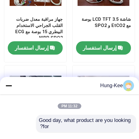
مراقبة المريض المحمولة
شاشة LCD TFT 3.5 بوصة
جهاز مراقبة معدل ضربات
مع EtCO2 و SPO2
القلب الجراحي الاستخدام
البيطري 15 بوصة مع ECG
مراقب المريض متعدد المعلمات
NIBP SPO2
إرسال استفسار
إرسال استفسار
جهاز مراقبة المرضى
مراقبة مرضى القلب
Hung-Kee
جهاز مراقبة القلب في وحدة العناية المركزة
11:32 PM
مراقبة المرضى حديثي الولادة
Good day, what product are you looking 
for?
جهاز مراقبة متعدد المعايير
مراقبة جراحية بيترينية متعددة
مراقبة البيطرية متعددة العوامل
البيطرية متعددة اللغات 15
المعايير متعددة اللغات