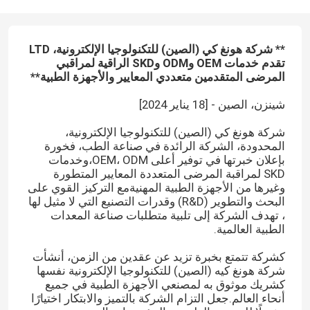
** شركة هونغ كي (الصين) للتكنولوجيا الإلكترونية، LTD
تقدم خدمات OEM وODM وSKD الراقية لمراقبي
المرضى المتقدمين متعددي المعايير والأجهزة الطبية**
شينزن، الصين - [18 يناير 2024]
شركة هونغ كي (الصين) للتكنولوجيا الإلكترونية،
المحدودة، الشركة الرائدة في صناعة الطب، فخورة
بإعلان خبرتها في توفير أعلى OEM، ODM،وخدمات
SKD لمراقبة المرضى المتعددة المعايير المتطورة
وغيرها من الأجهزة الطبية المهنيةمع التركيز القوي على
البحث والتطوير (R&D) وقدرات التصنيع التي لا مثيل لها
، تهدف الشركة إلى تلبية متطلبات صناعة المعدات
الطبية العالمية.
كشركة تتمتع بخبرة تزيد عن عقدين من الزمن، أنشأت
شركة هونغ كيه (الصين) للتكنولوجيا الإلكترونية نفسها
كشريك موثوق به لمصنعي الأجهزة الطبية في جميع
أنحاء العالم.جعل التزام الشركة بالتميز والابتكار اختيارًا