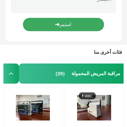
مستشعر Etco2 الرئيسي
وحدة ثاني أكسيد الكربون الجانبية
وحدة غاز التخدير
فئات أخرى منا
أوكسيمتر نبضات أصابع OLED
مراقبة المريض المحمولة
(39)
مراقبة المرضى في التخدير
الرعاية الطارئة عن بعد
مشابك السكة الحديدية