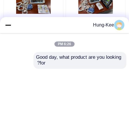
جهاز مراقبة القلب
عيادة طبية وحدة العناية
Hung-Kee
المحمول لوحدة العناية
المركزة مراقبة القلب
المركزة لعدة لغات
للبالغين الأطفال حديثي
للتشخيص للمواليد الجدد
الولادة
6:26 PM
افضل سعر
افضل سعر
Good day, what product are you looking 
for?
اتصل بنا
اتصل بنا
عرض المزيد
منزل
حول نا
اتصل بنا
Desktop Site
خريطة الموقع
Privacy Policy