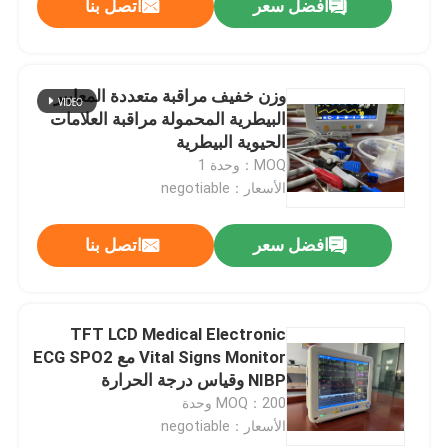
افضل سعر
اتصل بنا
وزن خفيف مراقبة متعددة المعايير
البيطرية المحمولة مراقبة العلامات
الحيوية البيطرية
MOQ：وحدة 1
الأسعار：negotiable
افضل سعر
اتصل بنا
TFT LCD Medical Electronic
Vital Signs Monitor مع ECG SPO2
NIBP وقياس درجة الحرارة
MOQ：200 وحدة
الأسعار：negotiable