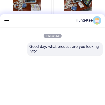
جهاز مراقبة القلب
عيادة طبية وحدة العناية
Hung-Kee
المحمول لوحدة العناية
المركزة مراقبة القلب
المركزة لعدة لغات
للبالغين الأطفال حديثي
للتشخيص للمواليد الجدد
الولادة
10:33 PM
افضل سعر
افضل سعر
Good day, what product are you looking 
for?
اتصل بنا
اتصل بنا
عرض المزيد
منزل
حول نا
اتصل بنا
Desktop Site
خريطة الموقع
Privacy Policy