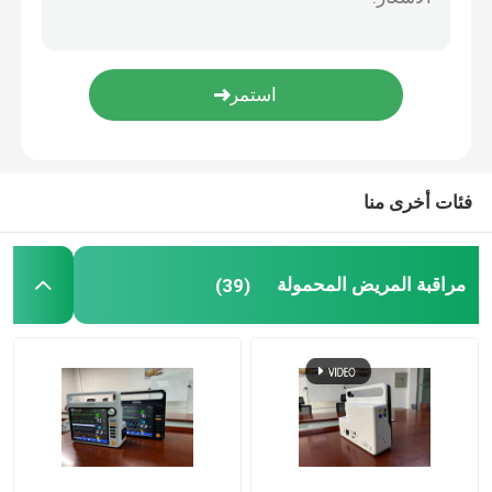
مستشعر Etco2 الرئيسي
وحدة ثاني أكسيد الكربون الجانبية
وحدة غاز التخدير
فئات أخرى منا
أوكسيمتر نبضات أصابع OLED
مراقبة المريض المحمولة
(39)
مراقبة المرضى في التخدير
الرعاية الطارئة عن بعد
مشابك السكة الحديدية