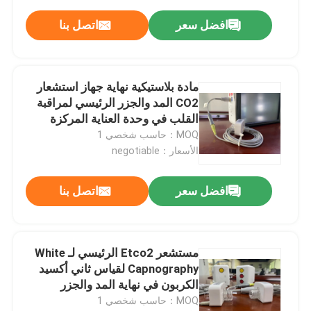
افضل سعر
اتصل بنا
مادة بلاستيكية نهاية جهاز استشعار
CO2 المد والجزر الرئيسي لمراقبة
القلب في وحدة العناية المركزة
MOQ：حاسب شخصي 1
الأسعار：negotiable
افضل سعر
اتصل بنا
مستشعر Etco2 الرئيسي لـ White
Capnography لقياس ثاني أكسيد
الكربون في نهاية المد والجزر
MOQ：حاسب شخصي 1